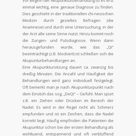
Vor Beginn der Akupunkturbehandlung ist es erst
einmal wichtig, eine genaue Diagnose zu finden.
Dies geschieht in der traditionellen chi-nesischen
Medizin durch gezieltes Befragen (die
Anamnese) und durch eine Untersuchung, in der
der Arzt alle seine Sinne nutzt. Hinzu kommt noch
die Zungen- und Pulsdiagnose. Wenn dann
herausgefunden wurde, wie das „Qi“
beeinträchtigt (z.B. blockiert) ist schließen sich die
Akupunturbehandlungen an.
Eine Akupunktursitzung dauert ca. zwanzig bis
dreißig Minuten. Die Anzahl und Häufigkeit der
Behandlungen wird ganz individuell festgelegt.
Oft bemerkt man je nach Akupunkturpunkt nach
dem Einstich das sog. „DeQi“ – Gefühl. Man spürt
z.B. ein Ziehen oder Drücken im Bereich der
Nadel. Es wird in der Regel nicht als Schmerz
empfunden und ist ein Zeichen, dass die Nadel
korrekt liegt. Häufig empfinden die Patienten die
Akupunktur schon bei der ersten Behandlung als
wohltuend, entspannend und oft verblüffend